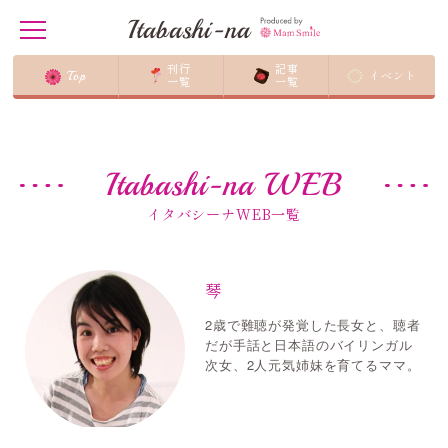
Itabashi-na
t
o
g
刊行
記事
Top
イベント
g
一覧
一覧
ホーム
/
琴
l
e
n
a
v
Itabashi-na WEB
i
g
a
イタバシーナWEB一覧
t
i
o
n
琴
2歳で難聴が発覚した長女と、聴者
だが手話と日本語のバイリンガル
次女、2人元気姉妹を育てるママ。