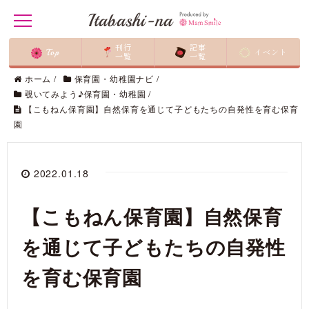
Itabashi-na
t
o
g
刊行
記事
Top
イベント
g
一覧
一覧
l
ホーム
/
保育園・幼稚園ナビ
/
e
n
覗いてみよう♪保育園・幼稚園
/
a
【こもねん保育園】自然保育を通じて子どもたちの自発性を育む保育
v
園
i
g
a
t
i
2022.01.18
o
n
【こもねん保育園】自然保育
を通じて子どもたちの自発性
を育む保育園