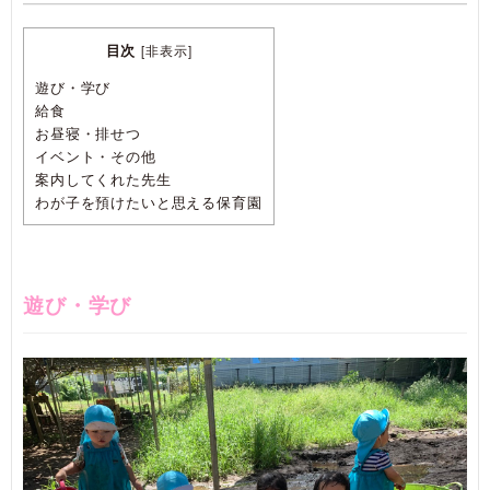
目次
[
非表示
]
遊び・学び
給食
お昼寝・排せつ
イベント・その他
案内してくれた先生
わが子を預けたいと思える保育園
遊び・学び