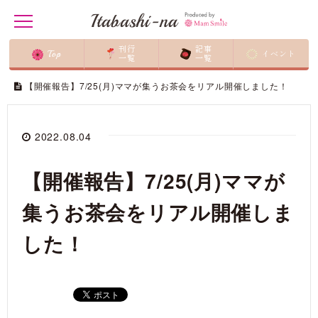
Itabashi-na
t
o
g
刊行
記事
Top
イベント
g
一覧
一覧
ホーム
/
マム・スマイルの活動
/
ママが集うお茶会
/
l
e
【開催報告】7/25(月)ママが集うお茶会をリアル開催しました！
n
a
v
i
2022.08.04
g
a
t
【開催報告】7/25(月)ママが
i
o
n
集うお茶会をリアル開催しま
した！