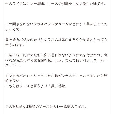
中のライスはカレー風味。ソースの邪魔をしない優しい味です。
この聞きなれない
シラスバジルクリーム
がとにかく美味しくてお
いしくて。
鼻を通るバジルの香りとシラスの塩気がまろやかな卵ととっても
合うのです。
一緒に行ったママたちに変に思われないように気を付けつつ、食
べながら思わず何度も深呼吸。はぁ、なんて良い匂い…スーハー
スーハー。
トマトガパオもピリッとしたお味がシラスクリームとはまた対照
的で良い！
こちらはソースと言うより「具」感覚。
この対照的な2種類のソースとカレー風味のライス。