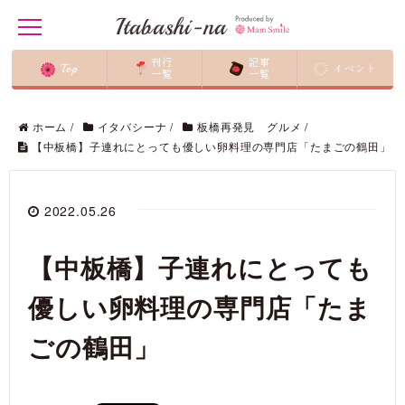
Itabashi-na
t
o
g
刊行
記事
Top
イベント
g
一覧
一覧
l
e
n
ホーム
/
イタバシーナ
/
板橋再発見 グルメ
/
a
【中板橋】子連れにとっても優しい卵料理の専門店「たまごの鶴田」
v
i
g
a
t
2022.05.26
i
o
n
【中板橋】子連れにとっても
優しい卵料理の専門店「たま
ごの鶴田」