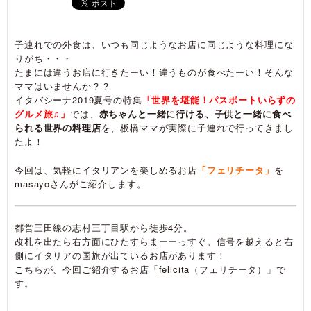
子連れでの外食は、いつも同じようなお店に同じような料理にな
りがち・・・
たまには違うお店に行きたーい！違うものが食べたーい！そんな
ママはいませんか？？
イタバシーナ2019夏号の特集
「世界を堪能！パスポートいらずの
グルメ旅♫」
では、
赤ちゃんと一緒に行ける、子供と一緒に食べ
られる世界の料理店
を、板橋ママが実際に子連れで行ってきまし
たよ！
今回は、気軽にイタリアンを楽しめるお店
「フェリチータ」
を
masayoさんがご紹介します。
都営三田線の志村三丁目駅から徒歩4分。
改札を出たら右方面にひたすらまーーっすぐ。信号を越えると右
側にイタリアの国旗が出ているお店があります！
こちらが、今回ご紹介するお店「felicita（フェリチータ）」で
す。