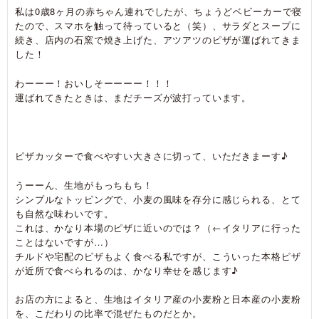
私は0歳8ヶ月の赤ちゃん連れでしたが、ちょうどベビーカーで寝
たので、スマホを触って待っていると（笑）、サラダとスープに
続き、店内の石窯で焼き上げた、アツアツのピザが運ばれてきま
した！
わーーー！おいしそーーーー！！！
運ばれてきたときは、まだチーズが波打っています。
ピザカッターで食べやすい大きさに切って、いただきまーす♪
うーーん、生地がもっちもち！
シンプルなトッピングで、小麦の風味を存分に感じられる、とて
も自然な味わいです。
これは、かなり本場のピザに近いのでは？（←イタリアに行った
ことはないですが…）
チルドや宅配のピザもよく食べる私ですが、こういった本格ピザ
が近所で食べられるのは、かなり幸せを感じます♪
お店の方によると、生地はイタリア産の小麦粉と日本産の小麦粉
を、こだわりの比率で混ぜたものだとか。