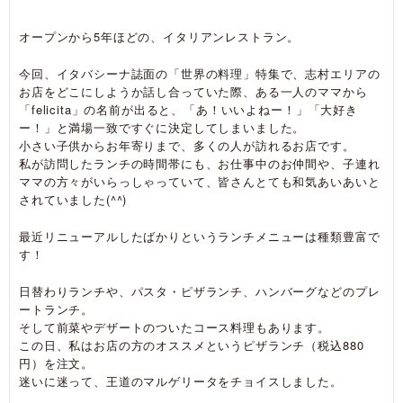
オープンから5年ほどの、イタリアンレストラン。
今回、イタバシーナ誌面の「世界の料理」特集で、志村エリアの
お店をどこにしようか話し合っていた際、ある一人のママから
「felicita」の名前が出ると、「あ！いいよねー！」「大好き
ー！」と満場一致ですぐに決定してしまいました。
小さい子供からお年寄りまで、多くの人が訪れるお店です。
私が訪問したランチの時間帯にも、お仕事中のお仲間や、子連れ
ママの方々がいらっしゃっていて、皆さんとても和気あいあいと
されていました(^^)
最近リニューアルしたばかりというランチメニューは種類豊富で
す！
日替わりランチや、パスタ・ピザランチ、ハンバーグなどのプレ
ートランチ。
そして前菜やデザートのついたコース料理もあります。
この日、私はお店の方のオススメというピザランチ（税込880
円）を注文。
迷いに迷って、王道のマルゲリータをチョイスしました。