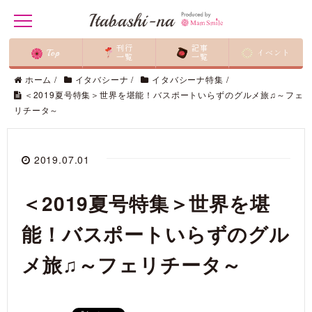
Itabashi-na
t
o
g
刊行
記事
Top
イベント
g
一覧
一覧
l
ホーム
/
イタバシーナ
/
イタバシーナ特集
/
e
n
＜2019夏号特集＞世界を堪能！バスポートいらずのグルメ旅♫～フェ
a
リチータ～
v
i
g
a
2019.07.01
t
i
o
n
＜2019夏号特集＞世界を堪
能！バスポートいらずのグル
メ旅♫～フェリチータ～