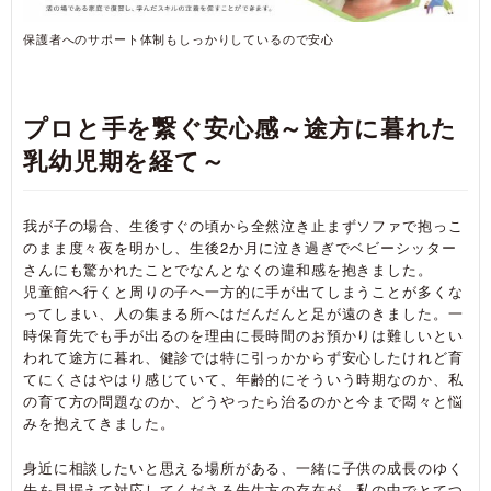
保護者へのサポート体制もしっかりしているので安心
プロと手を繋ぐ安心感～途方に暮れた
乳幼児期を経て～
我が子の場合、生後すぐの頃から全然泣き止まずソファで抱っこ
のまま度々夜を明かし、生後2か月に泣き過ぎでベビーシッター
さんにも驚かれたことでなんとなくの違和感を抱きました。
児童館へ行くと周りの子へ一方的に手が出てしまうことが多くな
ってしまい、人の集まる所へはだんだんと足が遠のきました。一
時保育先でも手が出るのを理由に長時間のお預かりは難しいとい
われて途方に暮れ、健診では特に引っかからず安心したけれど育
てにくさはやはり感じていて、年齢的にそういう時期なのか、私
の育て方の問題なのか、どうやったら治るのかと今まで悶々と悩
みを抱えてきました。
身近に相談したいと思える場所がある、一緒に子供の成長のゆく
先を見据えて対応してくださる先生方の存在が、私の中でとてつ