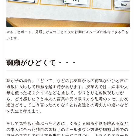
やることボード。見通しが立つことで次の行動にスムーズに移行できる子も
います。
癇癪がひどくて・・・
我が子の場合、「どいて」などのお友達からの何気ないひと言に
過敏に反応して癇癪を起す時があります。授業内では、絵本や人
形を使った場面クイズなどを通して、やりとりを客観視しなが
ら、どう感じた？と本人の言葉の受け取り方や思考のクセ、お友
達はどうしてこう言ったのかな？とお友達との考え方の違いなど
を先生と考えます。
そして気持ちが高ぶったときに、くるくる回る小物を眺めるなど
の本人に合った独自の気持ちのクールダウン方法や癇癪以外での
自分の気持ちの伝え方を先生と一緒に見つけ、トライ＆エラーを