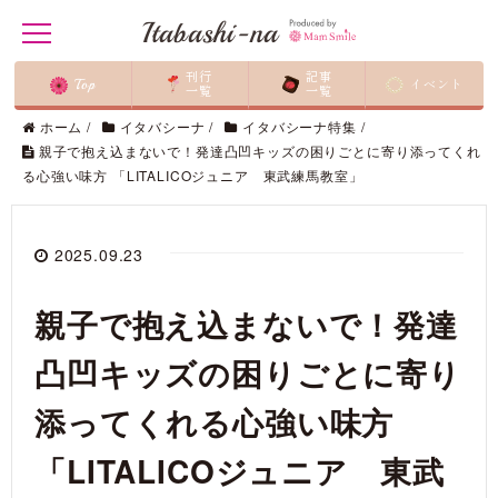
Itabashi-na
t
o
g
刊行
記事
Top
イベント
g
一覧
一覧
l
ホーム
/
イタバシーナ
/
イタバシーナ特集
/
e
n
親子で抱え込まないで！発達凸凹キッズの困りごとに寄り添ってくれ
a
る心強い味方 「LITALICOジュニア 東武練馬教室」
v
i
g
a
2025.09.23
t
i
o
n
親子で抱え込まないで！発達
凸凹キッズの困りごとに寄り
添ってくれる心強い味方
「LITALICOジュニア 東武