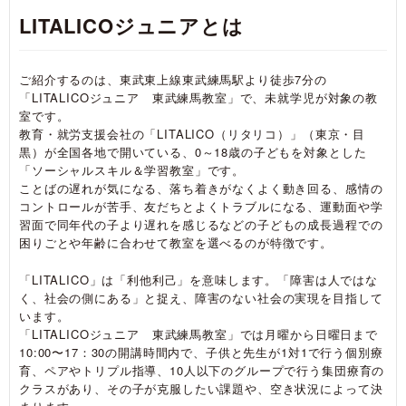
LITALICOジュニアとは
ご紹介するのは、東武東上線東武練馬駅より徒歩7分の
「LITALICOジュニア 東武練馬教室」で、未就学児が対象の教
室です。
教育・就労支援会社の「LITALICO（リタリコ）」（東京・目
黒）が全国各地で開いている、0～18歳の子どもを対象とした
「ソーシャルスキル＆学習教室」です。
ことばの遅れが気になる、落ち着きがなくよく動き回る、感情の
コントロールが苦手、友だちとよくトラブルになる、運動面や学
習面で同年代の子より遅れを感じるなどの子どもの成長過程での
困りごとや年齢に合わせて教室を選べるのが特徴です。
「LITALICO」は「利他利己」を意味します。「障害は人ではな
く、社会の側にある」と捉え、障害のない社会の実現を目指して
います。
「LITALICOジュニア 東武練馬教室」では月曜から日曜日まで
10:00〜17：30の開講時間内で、子供と先生が1対1で行う個別療
育、ペアやトリプル指導、10人以下のグループで行う集団療育の
クラスがあり、その子が克服したい課題や、空き状況によって決