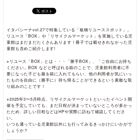
イタバシーナvol.27で特集している「板橋リユーススポット」。
リユース「BOX」や「リサイクルマーケット」を実施している児
童館はまだまだたくさんあります！冊子では載せきれなかった児
童館も含めご紹介します!
※リユース「BOX」とは・・・「勝手BOX」、「ご自由にお持ち
ください」BOX などと呼ばれる箱のことで、児童館利用者に不
要になった子ども服を箱に入れてもらい、他の利用者が気にいっ
たものを自由に（勝手に）持ち帰ることができるという素敵な取
り組みのことです！
※2025年3〜5月時点、リサイクルマーケットといったイベント開
催を予定していても、まだ日程が決まっていないところが多かっ
たため、詳しい日程などはHPや実際に訪ねて確認してくださ
い。
いつも通っている児童館以外にも行ってみるきっかけにいかがで
しょうか？