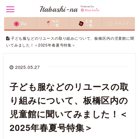
Itabashi-na
t
o
g
刊行
記事
Top
イベント
g
一覧
一覧
l
ホーム
/
イタバシーナ
/
イタバシーナ特集
/
e
子ども服などのリユースの取り組みについて、板橋区内の児童館に聞
n
いてみました！＜2025年春夏号特集＞
a
v
i
g
a
2025.05.27
t
i
o
子ども服などのリユースの取
n
り組みについて、板橋区内の
児童館に聞いてみました！＜
2025年春夏号特集＞