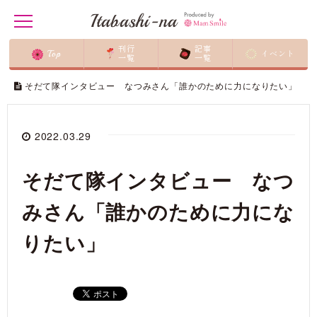
Itabashi-na
t
o
g
刊行
記事
Top
イベント
g
一覧
一覧
ホーム
/
イタバシーナ
/
l
e
そだて隊インタビュー なつみさん「誰かのために力になりたい」
n
a
v
i
2022.03.29
g
a
t
そだて隊インタビュー なつ
i
o
n
みさん「誰かのために力にな
りたい」