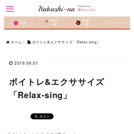
Itabashi-na
t
o
g
刊行
記事
Top
イベント
g
一覧
一覧
l
e
n
ホーム
/
ボイトレ&エクササイズ「Relax-sing」
a
v
i
g
2019.06.01
a
t
i
ボイトレ&エクササイズ
o
n
「Relax-sing」