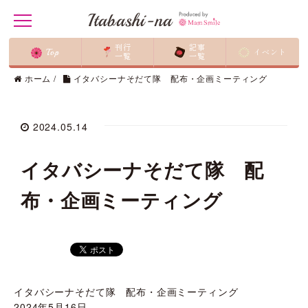
Itabashi-na
t
o
g
刊行
記事
Top
イベント
g
一覧
一覧
l
ホーム
/
イタバシーナそだて隊 配布・企画ミーティング
e
n
a
v
i
2024.05.14
g
a
t
イタバシーナそだて隊 配
i
o
n
布・企画ミーティング
イタバシーナそだて隊 配布・企画ミーティング
2024年5月16日