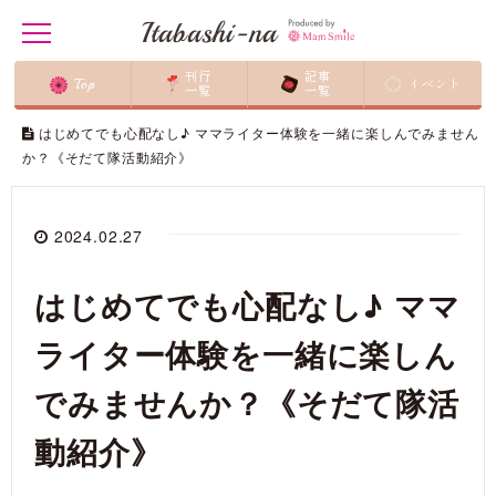
Itabashi-na
t
o
g
刊行
記事
Top
イベント
g
一覧
一覧
ホーム
/
マム・スマイルの活動
/
l
e
はじめてでも心配なし♪ ママライター体験を一緒に楽しんでみません
n
か？《そだて隊活動紹介》
a
v
i
g
2024.02.27
a
t
i
o
はじめてでも心配なし♪ ママ
n
ライター体験を一緒に楽しん
でみませんか？《そだて隊活
動紹介》