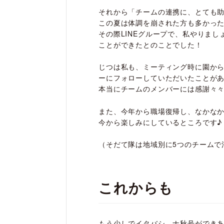
それから「チームの連携に、とても
この夏は体調を崩された方も多かっ
その際LINEグループで、私やりま
ことができたとのことでした！
じつは私も、ミーティング時に園か
ーにフォローしていただいたことが
本当にチームのメンバーには感謝々
また、今年から職場復帰し、なかな
今から楽しみにしているところです♪
（そだて隊は地域別に5つのチームで
これからも
もう少しでイタバシ―ナ秋号ができ