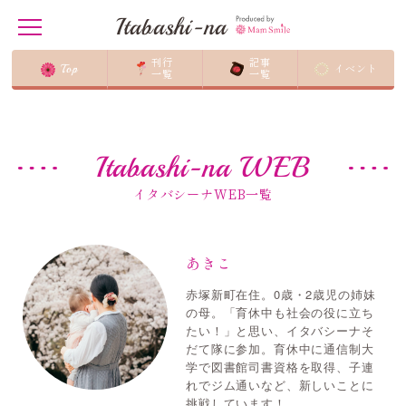
Itabashi-na
t
o
g
刊行
記事
Top
イベント
g
一覧
一覧
ホーム
/
あきこ
l
e
n
a
v
Itabashi-na WEB
i
g
a
イタバシーナWEB一覧
t
i
o
n
あきこ
赤塚新町在住。0歳・2歳児の姉妹
の母。「育休中も社会の役に立ち
たい！」と思い、イタバシーナそ
だて隊に参加。育休中に通信制大
学で図書館司書資格を取得、子連
れでジム通いなど、新しいことに
挑戦しています！